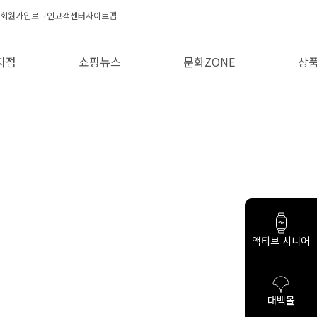
회원가입
로그인
고객센터
사이트맵
자점
쇼핑뉴스
문화ZONE
상
액티브 시니어
대백몰