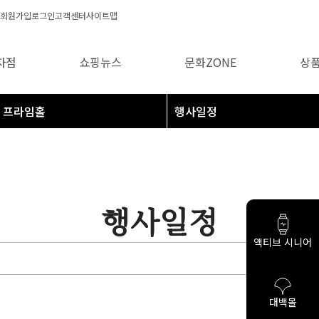
회원가입
로그인
고객센터
사이트맵
자점
쇼핑뉴스
문화ZONE
상
프라임홀
행사일정
액티브 시니어
정
대백몰