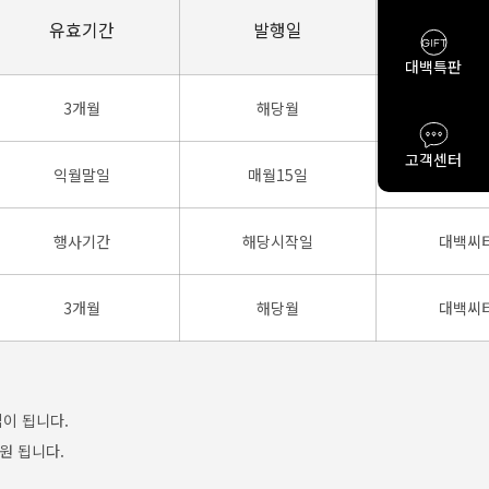
유효기간
발행일
대백특판
3개월
해당월
대백씨티
고객센터
익월말일
매월15일
대백씨티
행사기간
해당시작일
대백씨티
3개월
해당월
대백씨티
립이 됩니다.
원 됩니다.