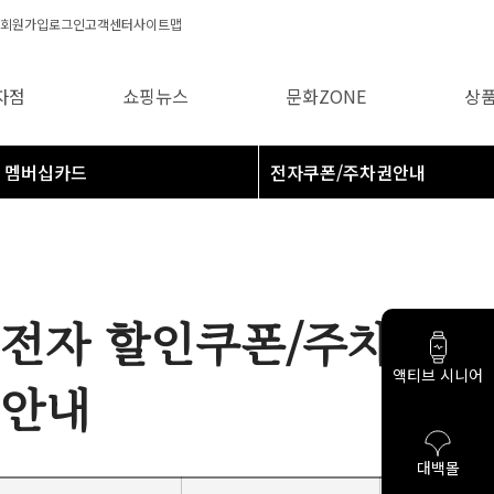
회원가입
로그인
고객센터
사이트맵
자점
쇼핑뉴스
문화ZONE
상
멤버십카드
전자 할인쿠폰/주차권
액티브 시니어
안내
대백몰