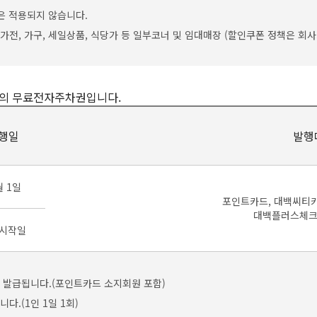
은 적용되지 않습니다.
 가전, 가구, 세일상품, 식당가 등 일부코너 및 임대매장 (할인쿠폰 정책은 회
구백화점의 무료전자주차권입니다.
행일
발행
 1일
포인트카드, 대백씨티카
대백플러스체크
시작일
 발급됩니다.(포인트카드 소지회원 포함)
.(1인 1일 1회)