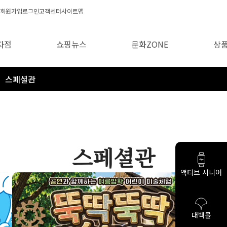
회원가입
로그인
고객센터
사이트맵
자점
쇼핑뉴스
문화ZONE
상
스페셜관
스페셜관
액티브 시니어
대백몰