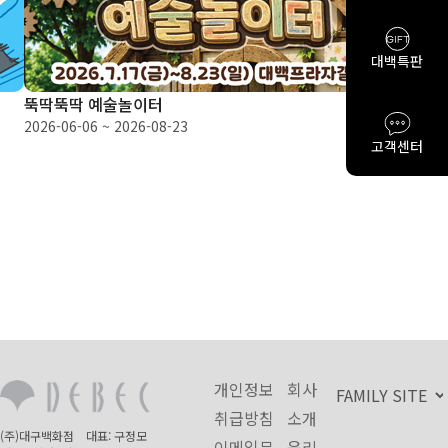
대백특판
뚝딱뚝딱 예술놀이터
8·
2026-06-06 ~ 2026-08-23
202
고객센터
개인정보
회사
취급방침
소개
(주)대구백화점 대표: 구정모
이메일무
윤리