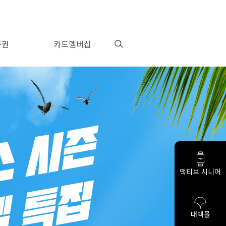
품권
카드멤버십
액티브 시니어
대백몰