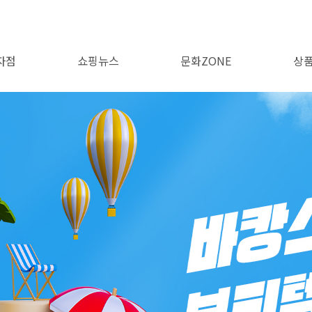
자점
쇼핑뉴스
문화ZONE
상