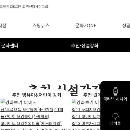
회원가입
로그인
고객센터
사이트맵
자점
쇼핑뉴스
문화ZONE
상
문화센터
추천·신설강좌
추천 영유아&어린이 강좌
추천 원데이강좌
액티브 시니어
피
금/으쓱으쓱 오감놀이(4~9개월)11회
8/11 5-터치오감발달(6~10개
풀잎아이 오감놀이(4~9개월)
8/11 꼬야아트(20~40개월)_
대백몰
꼬야아트 요리창의미술(20~35개월)
8/13 바른자세교정 모델워킹 원데