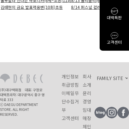
룰루랄라 신나는 하모니카(6세~초등)11회
8/13 롤리폴리(6~12개월)-귀
김태현의 금요 발표력웅변(10회)초등
8/14 퍼스널 컬러_나를 바꾸는 가
대백특판
고객센터
개인정보
회사
취급방침
소개
(주)대구백화점 대표: 구정모
이메일무
윤리
대백프라자: 대구광역시 중구 명
덕로 333
단수집거
경영
ⓒ DAEGU DEPARTMENT
부
임대
STORE. ALL RIGHT
RESERVED.
고객센터
매장
체인